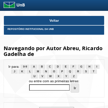
Skip
Voltar
navigation
REPOSITÓRIO INSTITUCIONAL DA UNB
Navegando por Autor Abreu, Ricardo
Gadelha de
Ir para:
0-9
A
B
C
D
E
F
G
H
I
J
K
L
M
N
O
P
Q
R
S
T
U
V
W
X
Y
Z
ou entre com as primeiras letras: