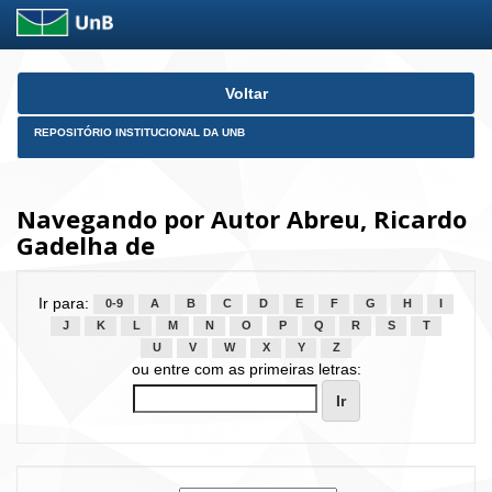
Skip
Voltar
navigation
REPOSITÓRIO INSTITUCIONAL DA UNB
Navegando por Autor Abreu, Ricardo
Gadelha de
Ir para:
0-9
A
B
C
D
E
F
G
H
I
J
K
L
M
N
O
P
Q
R
S
T
U
V
W
X
Y
Z
ou entre com as primeiras letras: