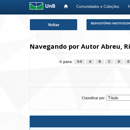
Comunidades e Coleções
Skip
REPOSITÓRIO INSTITUCIO
Voltar
navigation
Navegando por Autor Abreu, R
Ir para:
0-9
A
B
C
D
E
Classificar por: