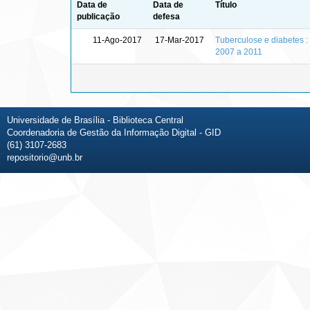
Data de
Data de
Título
publicação
defesa
11-Ago-2017
17-Mar-2017
Tuberculose e diabetes :
2007 a 2011
Universidade de Brasília - Biblioteca Central
Coordenadoria de Gestão da Informação Digital - GID
(61) 3107-2683
repositorio@unb.br