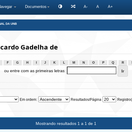
Navegar
Documentos
A-
A
A+
NAL DA UNB
icardo Gadelha de
F
G
H
I
J
K
L
M
N
O
P
Q
R
ou entre com as primeiras letras:
Em ordem:
Resultados/Página
Registro(
Mostrando resultados 1 a 1 de 1