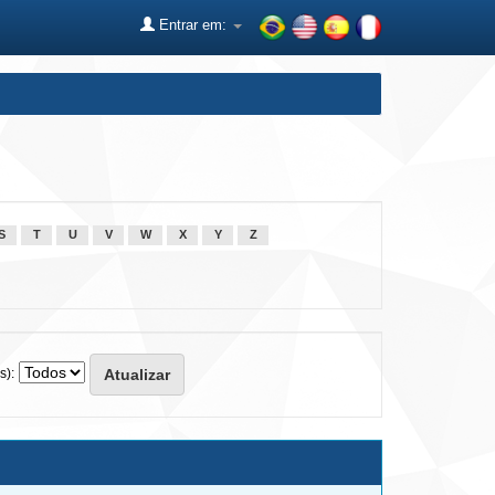
Entrar em:
S
T
U
V
W
X
Y
Z
s):