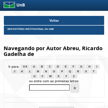
Skip
Voltar
navigation
REPOSITÓRIO INSTITUCIONAL DA UNB
Navegando por Autor Abreu, Ricardo
Gadelha de
Ir para:
0-9
A
B
C
D
E
F
G
H
I
J
K
L
M
N
O
P
Q
R
S
T
U
V
W
X
Y
Z
ou entre com as primeiras letras: