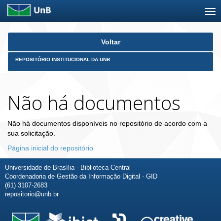
Skip
Voltar
navigation
REPOSITÓRIO INSTITUCIONAL DA UNB
Não há documentos
Não há documentos disponíveis no repositório de acordo com a
sua solicitação.
Página inicial do repositório
Universidade de Brasília - Biblioteca Central
Coordenadoria de Gestão da Informação Digital - GID
(61) 3107-2683
repositorio@unb.br