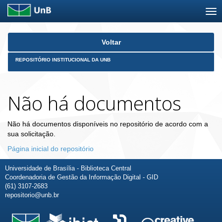
Skip
Voltar
navigation
REPOSITÓRIO INSTITUCIONAL DA UNB
Não há documentos
Não há documentos disponíveis no repositório de acordo com a
sua solicitação.
Página inicial do repositório
Universidade de Brasília - Biblioteca Central
Coordenadoria de Gestão da Informação Digital - GID
(61) 3107-2683
repositorio@unb.br