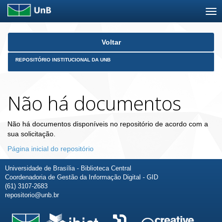
Skip
Voltar
navigation
REPOSITÓRIO INSTITUCIONAL DA UNB
Não há documentos
Não há documentos disponíveis no repositório de acordo com a
sua solicitação.
Página inicial do repositório
Universidade de Brasília - Biblioteca Central
Coordenadoria de Gestão da Informação Digital - GID
(61) 3107-2683
repositorio@unb.br