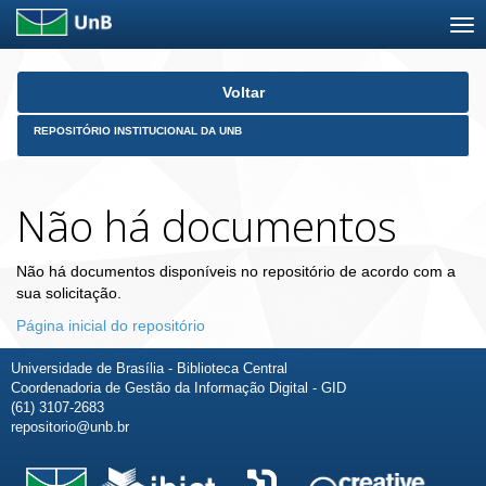
Skip
Voltar
navigation
REPOSITÓRIO INSTITUCIONAL DA UNB
Não há documentos
Não há documentos disponíveis no repositório de acordo com a
sua solicitação.
Página inicial do repositório
Universidade de Brasília - Biblioteca Central
Coordenadoria de Gestão da Informação Digital - GID
(61) 3107-2683
repositorio@unb.br