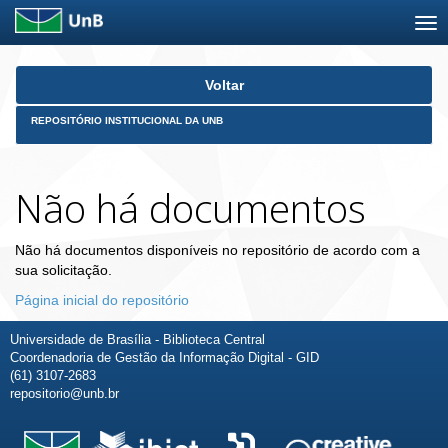
Skip
Voltar
navigation
REPOSITÓRIO INSTITUCIONAL DA UNB
Não há documentos
Não há documentos disponíveis no repositório de acordo com a
sua solicitação.
Página inicial do repositório
Universidade de Brasília - Biblioteca Central
Coordenadoria de Gestão da Informação Digital - GID
(61) 3107-2683
repositorio@unb.br