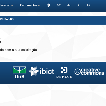
Navegar
Documentos
A-
A
A+
NAL DA UNB
s
do com a sua solicitação.