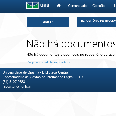
Comunidades e Coleções
Skip
REPOSITÓRIO INSTITUCIO
Voltar
navigation
Não há documento
Não há documentos disponíveis no repositório de acor
Página inicial do repositório
Universidade de Brasília - Biblioteca Central
Coordenadoria de Gestão da Informação Digital - GID
(61) 3107-2683
repositorio@unb.br