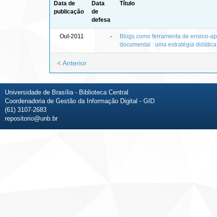
Data de
Data
Título
publicação
de
defesa
Out-2011
-
Blogs como ferramenta de ensino-ap
documental : uma estratégia didátic
< Anterior
Universidade de Brasília - Biblioteca Central
Coordenadoria de Gestão da Informação Digital - GID
(61) 3107-2683
repositorio@unb.br