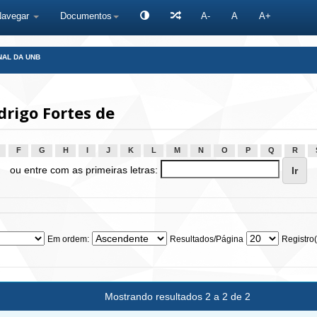
Navegar
Documentos
A-
A
A+
NAL DA UNB
drigo Fortes de
F
G
H
I
J
K
L
M
N
O
P
Q
R
ou entre com as primeiras letras:
Em ordem:
Resultados/Página
Registro(
Mostrando resultados 2 a 2 de 2