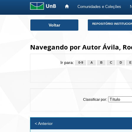
Comunidades e Coleções
Skip
REPOSITÓRIO INSTITUCIO
Voltar
navigation
Navegando por Autor Ávila, Ro
Ir para:
0-9
A
B
C
D
E
Classificar por:
< Anterior