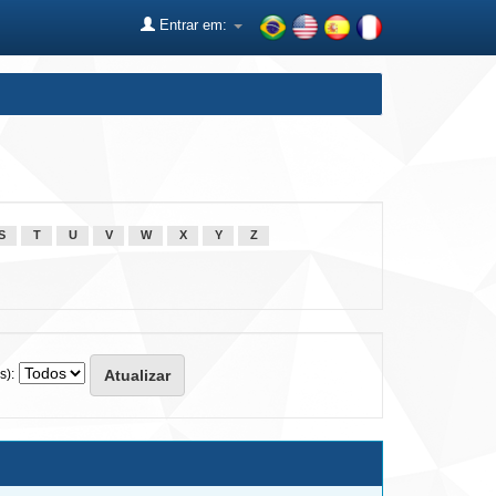
Entrar em:
S
T
U
V
W
X
Y
Z
s):