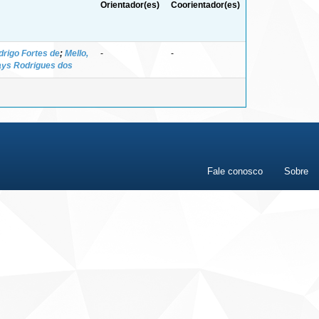
Orientador(es)
Coorientador(es)
drigo Fortes de
;
Mello,
-
-
ays Rodrigues dos
Fale conosco
Sobre