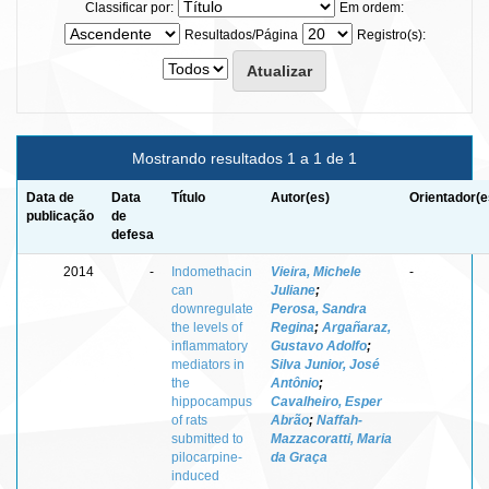
Classificar por:
Em ordem:
Resultados/Página
Registro(s):
Mostrando resultados 1 a 1 de 1
Data de
Data
Título
Autor(es)
Orientador(e
publicação
de
defesa
2014
-
Indomethacin
Vieira, Michele
-
can
Juliane
;
downregulate
Perosa, Sandra
the levels of
Regina
;
Argañaraz,
inflammatory
Gustavo Adolfo
;
mediators in
Silva Junior, José
the
Antônio
;
hippocampus
Cavalheiro, Esper
of rats
Abrão
;
Naffah-
submitted to
Mazzacoratti, Maria
pilocarpine-
da Graça
induced