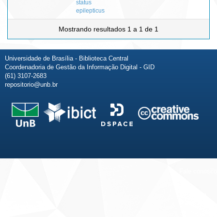
status
epilepticus
Mostrando resultados 1 a 1 de 1
Universidade de Brasília - Biblioteca Central
Coordenadoria de Gestão da Informação Digital - GID
(61) 3107-2683
repositorio@unb.br
Fale conosco
Sobre