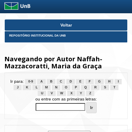
Skip
Voltar
navigation
REPOSITÓRIO INSTITUCIONAL DA UNB
Navegando por Autor Naffah-
Mazzacoratti, Maria da Graça
Ir para:
0-9
A
B
C
D
E
F
G
H
I
J
K
L
M
N
O
P
Q
R
S
T
U
V
W
X
Y
Z
ou entre com as primeiras letras: