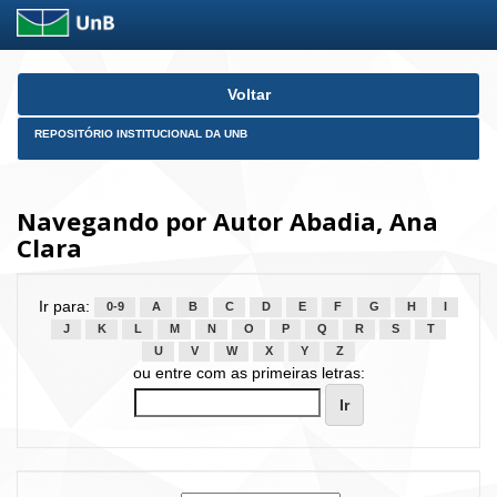
Skip
Voltar
navigation
REPOSITÓRIO INSTITUCIONAL DA UNB
Navegando por Autor Abadia, Ana
Clara
Ir para:
0-9
A
B
C
D
E
F
G
H
I
J
K
L
M
N
O
P
Q
R
S
T
U
V
W
X
Y
Z
ou entre com as primeiras letras: