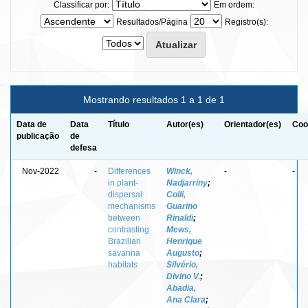
Classificar por:
Em ordem:
Resultados/Página
Registro(s):
Mostrando resultados 1 a 1 de 1
Data de
Data
Título
Autor(es)
Orientador(es)
Coo
publicação
de
defesa
Nov-2022
-
Differences
Winck,
-
-
in plant-
Nadjarriny
;
dispersal
Colli,
mechanisms
Guarino
between
Rinaldi
;
contrasting
Mews,
Brazilian
Henrique
savanna
Augusto
;
habitats
Silvério,
Divino V.
;
Abadia,
Ana Clara
;