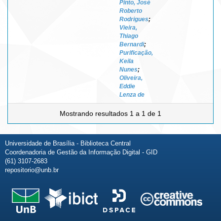
Pinto, José
Roberto
Rodrigues
;
Vieira,
Thiago
Bernardi
;
Purificação,
Keila
Nunes
;
Oliveira,
Eddie
Lenza de
Mostrando resultados 1 a 1 de 1
Universidade de Brasília - Biblioteca Central
Coordenadoria de Gestão da Informação Digital - GID
(61) 3107-2683
repositorio@unb.br