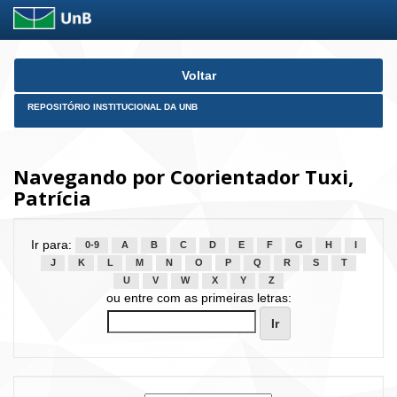
Skip
Voltar
navigation
REPOSITÓRIO INSTITUCIONAL DA UNB
Navegando por Coorientador Tuxi,
Patrícia
Ir para:
0-9
A
B
C
D
E
F
G
H
I
J
K
L
M
N
O
P
Q
R
S
T
U
V
W
X
Y
Z
ou entre com as primeiras letras: