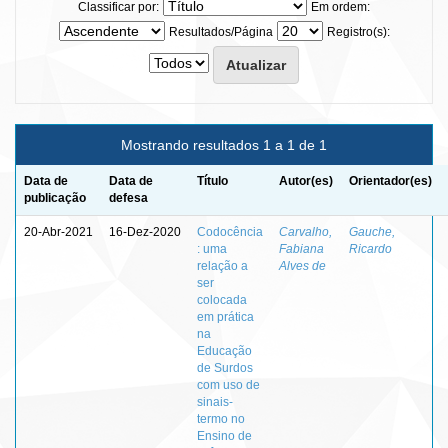
Classificar por:
Em ordem:
Resultados/Página
Registro(s):
Mostrando resultados 1 a 1 de 1
Data de
Data de
Título
Autor(es)
Orientador(es)
publicação
defesa
20-Abr-2021
16-Dez-2020
Codocência
Carvalho,
Gauche,
: uma
Fabiana
Ricardo
relação a
Alves de
ser
colocada
em prática
na
Educação
de Surdos
com uso de
sinais-
termo no
Ensino de