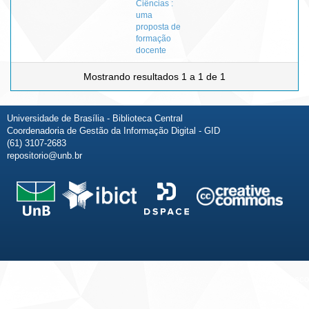
Ciências :
uma
proposta de
formação
docente
Mostrando resultados 1 a 1 de 1
Universidade de Brasília - Biblioteca Central
Coordenadoria de Gestão da Informação Digital - GID
(61) 3107-2683
repositorio@unb.br
Fale conosco