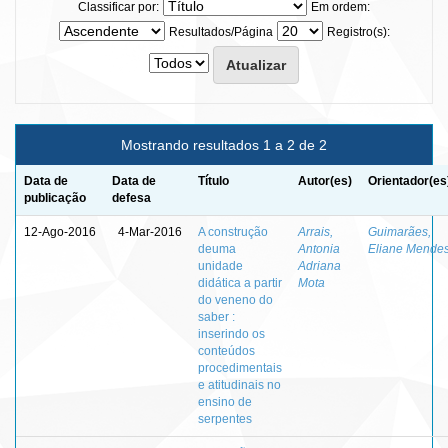
Classificar por:
Em ordem:
Resultados/Página
Registro(s):
Mostrando resultados 1 a 2 de 2
Data de
Data de
Título
Autor(es)
Orientador(es
publicação
defesa
12-Ago-2016
4-Mar-2016
A construção
Arrais,
Guimarães,
deuma
Antonia
Eliane Mende
unidade
Adriana
didática a partir
Mota
do veneno do
saber :
inserindo os
conteúdos
procedimentais
e atitudinais no
ensino de
serpentes