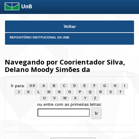
Skip
Voltar
navigation
REPOSITÓRIO INSTITUCIONAL DA UNB
Navegando por Coorientador Silva,
Delano Moody Simões da
Ir para:
0-9
A
B
C
D
E
F
G
H
I
J
K
L
M
N
O
P
Q
R
S
T
U
V
W
X
Y
Z
ou entre com as primeiras letras: