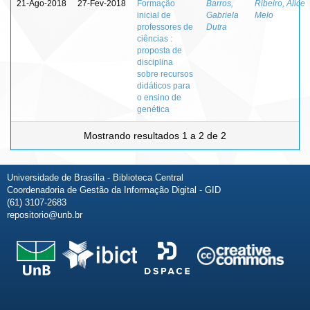
21-Ago-2018
27-Fev-2018
Formação
Barros,
Ribeiro, Alice
inicial de
Gabriela
Melo
professores de
Dutra
ciências :
proposta de
disciplina
sobre recursos
didáticos para
o ensino de
genética
Mostrando resultados 1 a 2 de 2
Universidade de Brasília - Biblioteca Central
Coordenadoria de Gestão da Informação Digital - GID
(61) 3107-2683
repositorio@unb.br