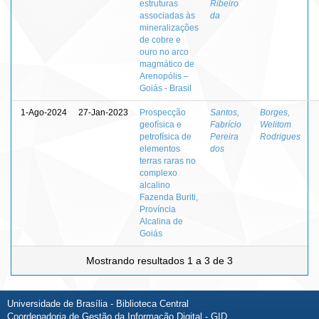
estruturas
Ribeiro
associadas às
da
mineralizações
de cobre e
ouro no arco
magmático de
Arenopólis –
Goiás - Brasil
1-Ago-2024
27-Jan-2023
Prospecção
Santos,
Borges,
geofísica e
Fabrício
Welitom
petrofísica de
Pereira
Rodrigues
elementos
dos
terras raras no
complexo
alcalino
Fazenda Buriti,
Província
Alcalina de
Goiás
Mostrando resultados 1 a 3 de 3
Universidade de Brasília - Biblioteca Central
Coordenadoria de Gestão da Informação Digital - GID