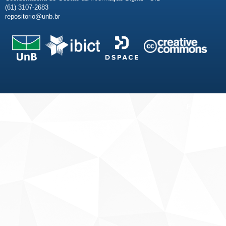
(61) 3107-2683
repositorio@unb.br
Fale conosco
Sobre