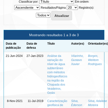
Classificar por:
Em ordem:
Resultados/Página
Registro(s):
Mostrando resultados 1 a 3 de 3
Data de
Data de
Título
Autor(es)
Orientador(es)
publicação
defesa
21-Jun-2024
27-Jan-2023
Análise da
Vilarinho,
Borges,
variação do
Gustavo
Welitom
nível de água
Xavier
Rodrigues
subterrâneo
com métodos
hidrogeofísicos
na região da
Chapada dos
Veadeiros,
Goiás
8-Nov-2021
11-Jul-2019
Caracterização
Silva,
Silva, Adalene
geofísica de
Éderson
Moreira