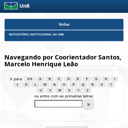
Skip
Voltar
navigation
REPOSITÓRIO INSTITUCIONAL DA UNB
Navegando por Coorientador Santos,
Marcelo Henrique Leão
Ir para:
0-9
A
B
C
D
E
F
G
H
I
J
K
L
M
N
O
P
Q
R
S
T
U
V
W
X
Y
Z
ou entre com as primeiras letras: