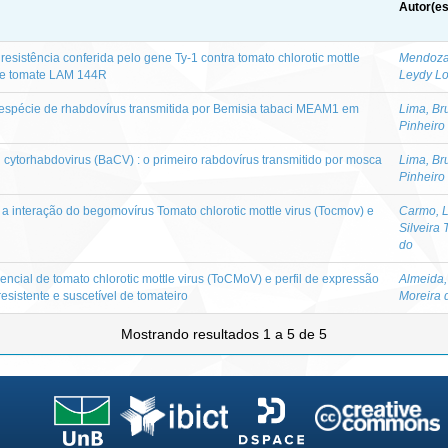
Autor(es
sistência conferida pelo gene Ty-1 contra tomato chlorotic mottle
Mendoza
de tomate LAM 144R
Leydy L
espécie de rhabdovírus transmitida por Bemisia tabaci MEAM1 em
Lima, Br
Pinheiro
cytorhabdovirus (BaCV) : o primeiro rabdovírus transmitido por mosca
Lima, Br
Pinheiro
a interação do begomovírus Tomato chlorotic mottle virus (Tocmov) e
Carmo, L
Silveira
do
ncial de tomato chlorotic mottle virus (ToCMoV) e perfil de expressão
Almeida,
sistente e suscetível de tomateiro
Moreira 
Mostrando resultados 1 a 5 de 5