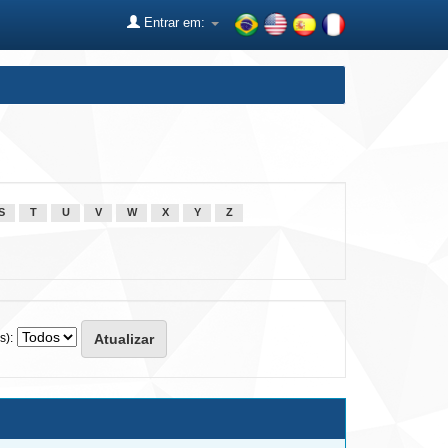
Entrar em:
S
T
U
V
W
X
Y
Z
s):