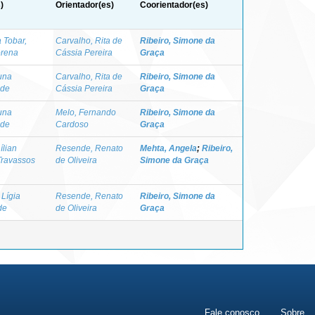
)
Orientador(es)
Coorientador(es)
 Tobar,
Carvalho, Rita de
Ribeiro, Simone da
orena
Cássia Pereira
Graça
una
Carvalho, Rita de
Ribeiro, Simone da
 de
Cássia Pereira
Graça
una
Melo, Fernando
Ribeiro, Simone da
 de
Cardoso
Graça
ílian
Resende, Renato
Mehta, Angela
;
Ribeiro,
 Travassos
de Oliveira
Simone da Graça
 Lígia
Resende, Renato
Ribeiro, Simone da
de
de Oliveira
Graça
Fale conosco
Sobre