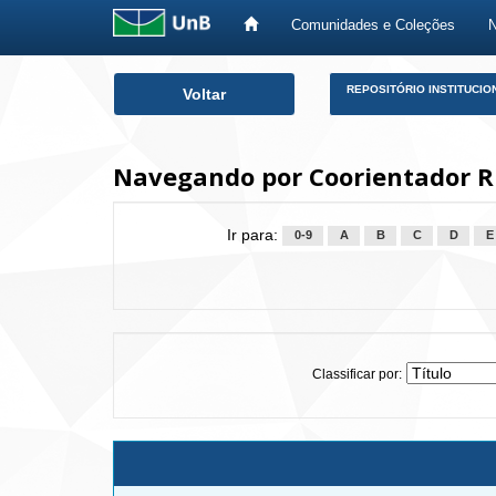
Comunidades e Coleções
Skip
REPOSITÓRIO INSTITUCIO
Voltar
navigation
Navegando por Coorientador Ri
Ir para:
0-9
A
B
C
D
E
Classificar por: