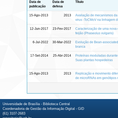
Data de
Data de
Título
publicação
defesa
15-Ago-2013
2013
Avaliação de mecanismos da re
virus -ToCMoV na linhagem 
12-Jun-2017
23-Fev-2017
Caracterização de uma nova 
feijão (Phaseolus vulgaris)
6-Jul-2022
30-Mar-2022
Evolução de Bean-associated 
branca
17-Set-2014
25-Abr-2014
Proteínas moduladas durante 
Suas plantas hospedeiras
15-Ago-2013
2013
Replicação e movimento difere
de microRNAs em genótipos re
Universidade de Brasília - Biblioteca Central
Coordenadoria de Gestão da Informação Digital - GID
(61) 3107-2683