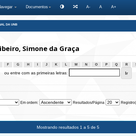
Navegar
Documentos
A-
A
A+
NAL DA UNB
beiro, Simone da Graça
F
G
H
I
J
K
L
M
N
O
P
Q
R
ou entre com as primeiras letras:
Em ordem:
Resultados/Página
Registro(
Mostrando resultados 1 a 5 de 5