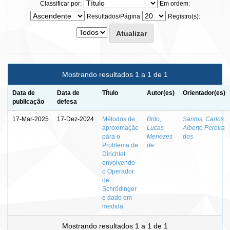
Classificar por:
Em ordem:
Resultados/Página
Registro(s):
Mostrando resultados 1 a 1 de 1
Data de
Data de
Título
Autor(es)
Orientador(es)
publicação
defesa
17-Mar-2025
17-Dez-2024
Métodos de
Brito,
Santos, Carlos
aproximação
Lucas
Alberto Pereira
para o
Menezes
dos
Problema de
de
Dirichlet
envolvendo
o Operador
de
Schrödinger
e dado em
medida
Mostrando resultados 1 a 1 de 1