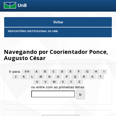
Skip
Voltar
navigation
REPOSITÓRIO INSTITUCIONAL DA UNB
Navegando por Coorientador Ponce,
Augusto César
Ir para:
0-9
A
B
C
D
E
F
G
H
I
J
K
L
M
N
O
P
Q
R
S
T
U
V
W
X
Y
Z
ou entre com as primeiras letras: