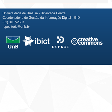
Universidade de Brasília - Biblioteca Central
Coordenadoria de Gestão da Informação Digital - GID
(61) 3107-2683
repositorio@unb.br
Fale conosco
Sobre