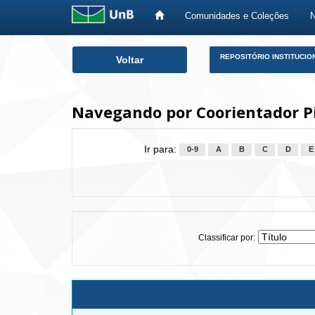
Comunidades e Coleções
Skip
REPOSITÓRIO INSTITUCIO
Voltar
navigation
Navegando por Coorientador Pin
Ir para:
0-9
A
B
C
D
E
Classificar por: