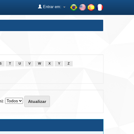
Entrar em:
S
T
U
V
W
X
Y
Z
s):