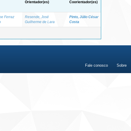
Orientador(es)
Coorientador(es)
ipe Ferraz
Resende, José
Pinto, Júlio César
o
Guilherme de Lara
Costa
Fale conosco
Sobre