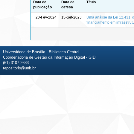
Data de
Data de
Título
publicação
defesa
20-Fev-2024
15-Set-2023
Uma análise da Lei 12.431, d
financiamento em infraestrutu
Universidade de Brasília - Biblioteca Central
Coordenadoria de Gestão da Informação Digital - GID
(61) 3107-2683
repositorio@unb.br