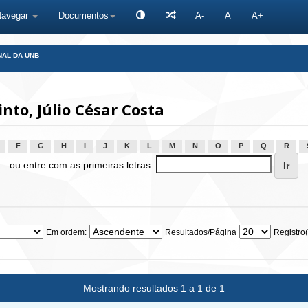
Navegar
Documentos
A-
A
A+
NAL DA UNB
to, Júlio César Costa
F
G
H
I
J
K
L
M
N
O
P
Q
R
ou entre com as primeiras letras:
Em ordem:
Resultados/Página
Registro(
Mostrando resultados 1 a 1 de 1