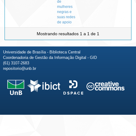
de
mulheres
negras e
suas redes
de apoio
Mostrando resultados 1 a 1 de 1
Universidade de Brasília - Biblioteca Central
Coordenadoria de Gestão da Informação Digital - GID
(61) 3107-2683
repositorio@unb.br
Fale conosco