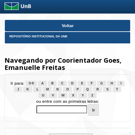
Skip
Voltar
navigation
REPOSITÓRIO INSTITUCIONAL DA UNB
Navegando por Coorientador Goes,
Emanuelle Freitas
Ir para:
0-9
A
B
C
D
E
F
G
H
I
J
K
L
M
N
O
P
Q
R
S
T
U
V
W
X
Y
Z
ou entre com as primeiras letras: