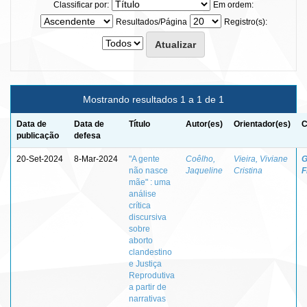
Classificar por:
Em ordem:
Resultados/Página
Registro(s):
Mostrando resultados 1 a 1 de 1
Data de
Data de
Título
Autor(es)
Orientador(es)
C
publicação
defesa
20-Set-2024
8-Mar-2024
"A gente
Coêlho,
Vieira, Viviane
G
não nasce
Jaqueline
Cristina
F
mãe" : uma
análise
crítica
discursiva
sobre
aborto
clandestino
e Justiça
Reprodutiva
a partir de
narrativas