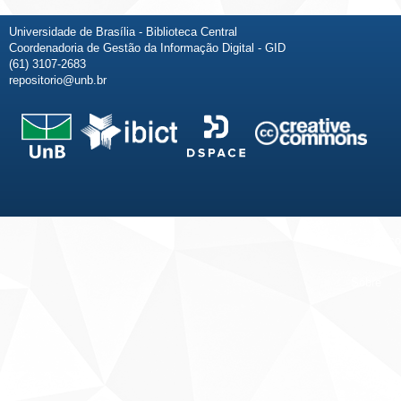
Universidade de Brasília - Biblioteca Central
Coordenadoria de Gestão da Informação Digital - GID
(61) 3107-2683
repositorio@unb.br
Fale conosco
Sobre