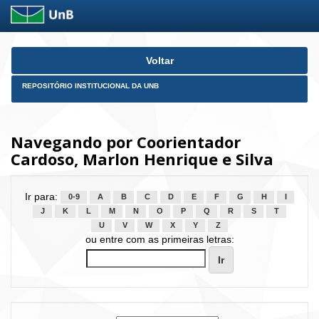
Skip
Voltar
navigation
REPOSITÓRIO INSTITUCIONAL DA UNB
Navegando por Coorientador
Cardoso, Marlon Henrique e Silva
Ir para:
0-9
A
B
C
D
E
F
G
H
I
J
K
L
M
N
O
P
Q
R
S
T
U
V
W
X
Y
Z
ou entre com as primeiras letras: