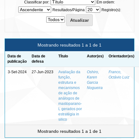
Classificar por:
Em ordem:
Resultados/Página
Registro(s):
Mostrando resultados 1 a 1 de 1
Data de
Data de
Título
Autor(es)
Orientador(es)
publicação
defesa
3-Set-2024
27-Jun-2023
Avaliação da
Oshiro,
Franco,
função,
Karen
Octávio Luiz
estrutura e
Garcia
mecanismos
Nogueira
de ação de
análogos de
mastoparano-
L gerados por
estratégia in
silico
Mostrando resultados 1 a 1 de 1