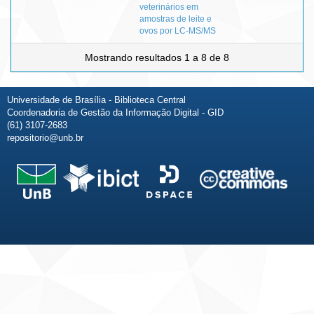
veterinários em
amostras de leite e
ovos por LC-MS/MS
Mostrando resultados 1 a 8 de 8
Universidade de Brasília - Biblioteca Central
Coordenadoria de Gestão da Informação Digital - GID
(61) 3107-2683
repositorio@unb.br
Fale conosco
Sobre