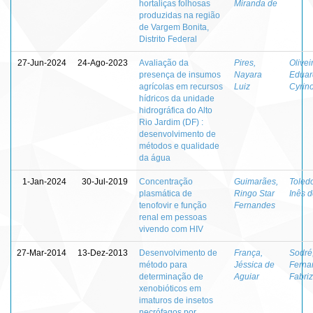
hortaliças folhosas
Miranda de
produzidas na região
de Vargem Bonita,
Distrito Federal
27-Jun-2024
24-Ago-2023
Avaliação da
Pires,
Olivei
presença de insumos
Nayara
Eduar
agrícolas em recursos
Luiz
Cyrin
hídricos da unidade
hidrográfica do Alto
Rio Jardim (DF) :
desenvolvimento de
métodos e qualidade
da água
1-Jan-2024
30-Jul-2019
Concentração
Guimarães,
Toled
plasmática de
Ringo Star
Inês 
tenofovir e função
Fernandes
renal em pessoas
vivendo com HIV
27-Mar-2014
13-Dez-2013
Desenvolvimento de
França,
Sodré
método para
Jéssica de
Ferna
determinação de
Aguiar
Fabriz
xenobióticos em
imaturos de insetos
necrófagos por