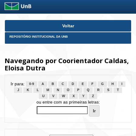
Skip
Voltar
navigation
REPOSITÓRIO INSTITUCIONAL DA UNB
Navegando por Coorientador Caldas,
Eloisa Dutra
Ir para:
0-9
A
B
C
D
E
F
G
H
I
J
K
L
M
N
O
P
Q
R
S
T
U
V
W
X
Y
Z
ou entre com as primeiras letras: