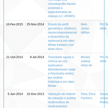
cromatografia líquida
acoplada à
espectrometria de
massas (LC-MS/MS)
10-Fev-2015
25-Nov-2014
Estudo do perfil
Melo
Pic-Ta
genotóxico, citotóxico,
Júnior,
Aline
neurocomportamental
Willian
e bioquímico da
ayahuasca em ratos
Wistar tratados com
dose única
21-Out-2014
9-Jul-2014
Toxicidade aguda e
Morais,
Pic-Ta
crônica do chá
Juliana
Aline
ayahuasca
Alves de
(Banisteriopsis caapi
e Psychotria viridis),
por análise
histológica em ratas
Wistar
5-Jun-2014
16-Dez-2013
Validação de método
Silva, Érica
Souza
de extração e análise
Pacheco
Jurand
multirresíduo de
Rodri
medicamentos