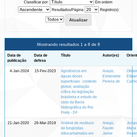
Classificar por:
Em ordem:
Resultados/Página
Registro(s):
Mostrando resultados 1 a 8 de 8
Data de
Data de
Título
Autor(es)
Orien
publicação
defesa
4-Jan-2024
15-Fev-2023
Agrotóxicos em
Araújo,
Olivei
águas doces
Esmeralda
Eduar
superficiais : contexto
Pereira de
Cyrin
global, avaliação
crítica da legislação
brasileira e estudo de
caso da Bacia
Hidrográfica do Rio
Preto - DF
21-Jan-2020
26-Mar-2019
Análise de resíduos
Araujo,
Junqu
de fungicidas
Fausto
Maria
ditiocarbamatos em
Jaime
Rese