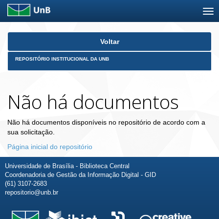
Skip
Voltar
navigation
REPOSITÓRIO INSTITUCIONAL DA UNB
Não há documentos
Não há documentos disponíveis no repositório de acordo com a
sua solicitação.
Página inicial do repositório
Universidade de Brasília - Biblioteca Central
Coordenadoria de Gestão da Informação Digital - GID
(61) 3107-2683
repositorio@unb.br