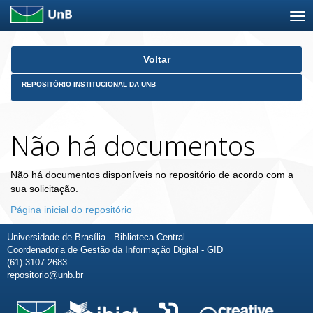
Skip
Voltar
navigation
REPOSITÓRIO INSTITUCIONAL DA UNB
Não há documentos
Não há documentos disponíveis no repositório de acordo com a
sua solicitação.
Página inicial do repositório
Universidade de Brasília - Biblioteca Central
Coordenadoria de Gestão da Informação Digital - GID
(61) 3107-2683
repositorio@unb.br