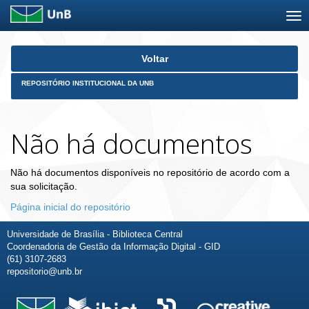
Skip
Voltar
navigation
REPOSITÓRIO INSTITUCIONAL DA UNB
Não há documentos
Não há documentos disponíveis no repositório de acordo com a
sua solicitação.
Página inicial do repositório
Universidade de Brasília - Biblioteca Central
Coordenadoria de Gestão da Informação Digital - GID
(61) 3107-2683
repositorio@unb.br