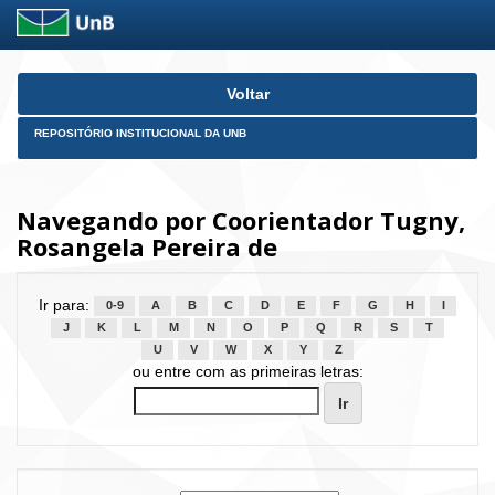
Skip
Voltar
navigation
REPOSITÓRIO INSTITUCIONAL DA UNB
Navegando por Coorientador Tugny,
Rosangela Pereira de
Ir para:
0-9
A
B
C
D
E
F
G
H
I
J
K
L
M
N
O
P
Q
R
S
T
U
V
W
X
Y
Z
ou entre com as primeiras letras: