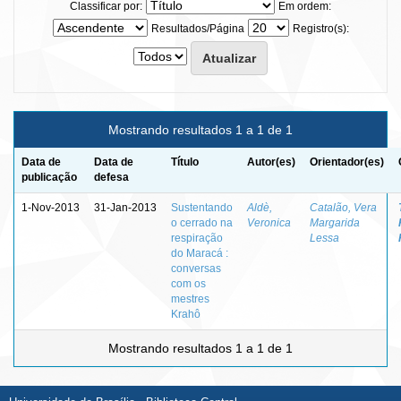
Classificar por:
Em ordem:
Resultados/Página
Registro(s):
Mostrando resultados 1 a 1 de 1
Data de
Data de
Título
Autor(es)
Orientador(es)
publicação
defesa
1-Nov-2013
31-Jan-2013
Sustentando
Aldè,
Catalão, Vera
o cerrado na
Veronica
Margarida
respiração
Lessa
do Maracá :
conversas
com os
mestres
Krahô
Mostrando resultados 1 a 1 de 1