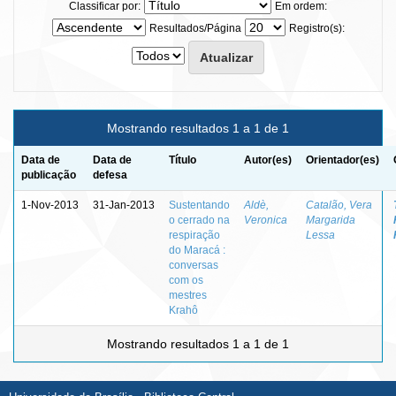
Classificar por:
Em ordem:
Resultados/Página
Registro(s):
Mostrando resultados 1 a 1 de 1
Data de
Data de
Título
Autor(es)
Orientador(es)
publicação
defesa
1-Nov-2013
31-Jan-2013
Sustentando
Aldè,
Catalão, Vera
o cerrado na
Veronica
Margarida
respiração
Lessa
do Maracá :
conversas
com os
mestres
Krahô
Mostrando resultados 1 a 1 de 1