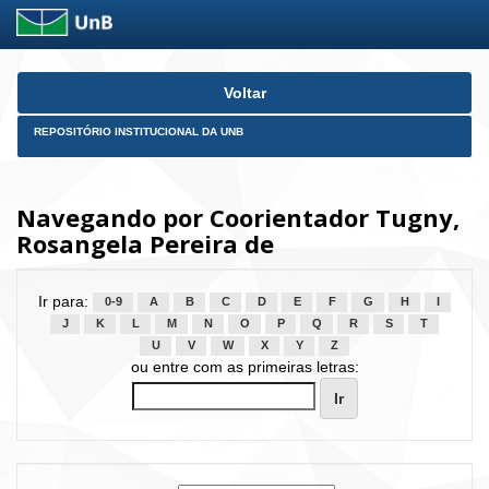
Skip
Voltar
navigation
REPOSITÓRIO INSTITUCIONAL DA UNB
Navegando por Coorientador Tugny,
Rosangela Pereira de
Ir para:
0-9
A
B
C
D
E
F
G
H
I
J
K
L
M
N
O
P
Q
R
S
T
U
V
W
X
Y
Z
ou entre com as primeiras letras: