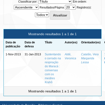
Classificar por:
Em ordem:
Resultados/Página
Registro(s):
Mostrando resultados 1 a 1 de 1
Data de
Data de
Título
Autor(es)
Orientador(es)
publicação
defesa
1-Nov-2013
31-Jan-2013
Sustentando
Aldè,
Catalão, Vera
o cerrado na
Veronica
Margarida
respiração
Lessa
do Maracá :
conversas
com os
mestres
Krahô
Mostrando resultados 1 a 1 de 1