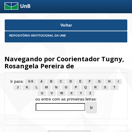
Skip
Voltar
navigation
REPOSITÓRIO INSTITUCIONAL DA UNB
Navegando por Coorientador Tugny,
Rosangela Pereira de
Ir para:
0-9
A
B
C
D
E
F
G
H
I
J
K
L
M
N
O
P
Q
R
S
T
U
V
W
X
Y
Z
ou entre com as primeiras letras: