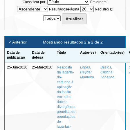
Classificar por:
Em ordem:
Resultados/Página
Registro(s):
< Anterior
Mostrando resultados 2 a 2 de 2
Data de
Data de
Título
Autor(es)
Orientador(es)
publicação
defesa
25-Jun-2016
25-Mai-2016
Resposta
Lopes,
Bastos,
da lagarta-
Heyder
Cristina
do-
Monteiro
Schetino
cartucho à
aplicação
do fosfito
em milho
doce e
divergência
genética de
populações
de
lagartas-