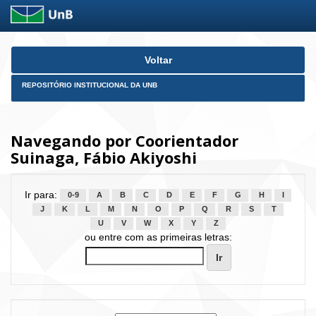
Skip
Voltar
navigation
REPOSITÓRIO INSTITUCIONAL DA UNB
Navegando por Coorientador
Suinaga, Fábio Akiyoshi
Ir para:
0-9
A
B
C
D
E
F
G
H
I
J
K
L
M
N
O
P
Q
R
S
T
U
V
W
X
Y
Z
ou entre com as primeiras letras: