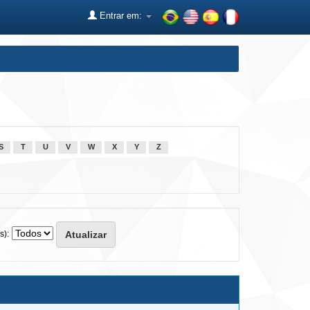
Entrar em:
S
T
U
V
W
X
Y
Z
s):