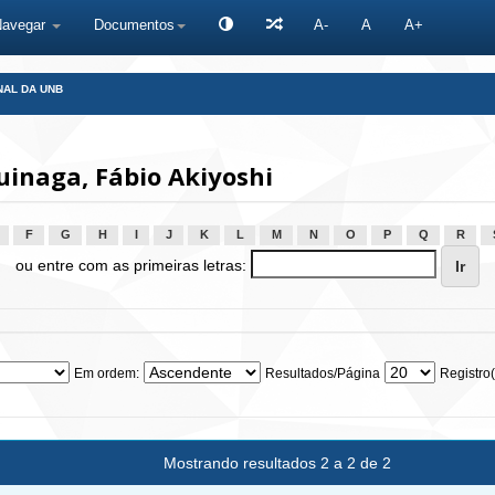
Navegar
Documentos
A-
A
A+
NAL DA UNB
inaga, Fábio Akiyoshi
F
G
H
I
J
K
L
M
N
O
P
Q
R
ou entre com as primeiras letras:
Em ordem:
Resultados/Página
Registro(
Mostrando resultados 2 a 2 de 2