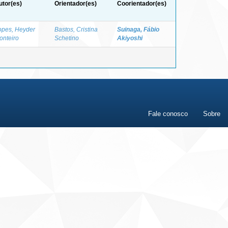
utor(es)
Orientador(es)
Coorientador(es)
opes, Heyder
Bastos, Cristina
Suinaga, Fábio
onteiro
Schetino
Akiyoshi
Fale conosco
Sobre