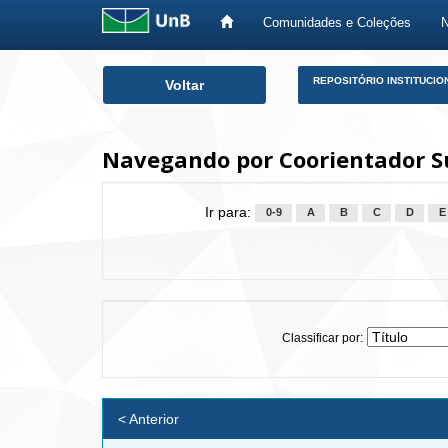
Comunidades e Coleções
Skip
REPOSITÓRIO INSTITUCIO
Voltar
navigation
Navegando por Coorientador Su
Ir para:
0-9
A
B
C
D
E
Classificar por:
< Anterior