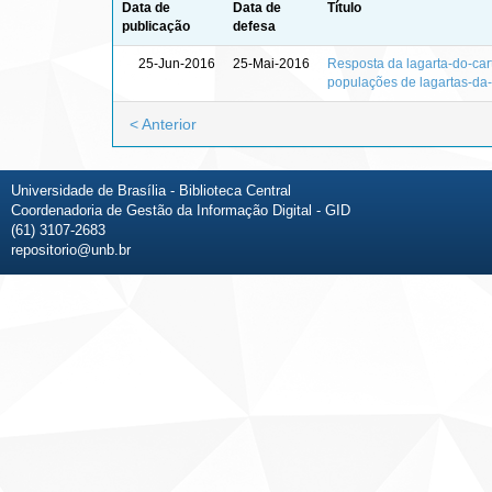
Data de
Data de
Título
publicação
defesa
25-Jun-2016
25-Mai-2016
Resposta da lagarta-do-car
populações de lagartas-da
< Anterior
Universidade de Brasília - Biblioteca Central
Coordenadoria de Gestão da Informação Digital - GID
(61) 3107-2683
repositorio@unb.br