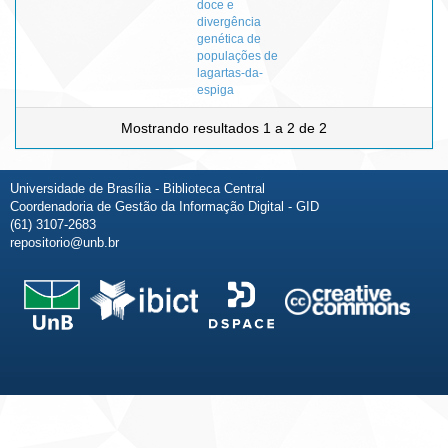
doce e
divergência
genética de
populações de
lagartas-da-
espiga
Mostrando resultados 1 a 2 de 2
Universidade de Brasília - Biblioteca Central
Coordenadoria de Gestão da Informação Digital - GID
(61) 3107-2683
repositorio@unb.br
Fale conosco