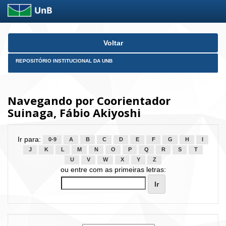
Skip
Voltar
navigation
REPOSITÓRIO INSTITUCIONAL DA UNB
Navegando por Coorientador
Suinaga, Fábio Akiyoshi
Ir para:
0-9
A
B
C
D
E
F
G
H
I
J
K
L
M
N
O
P
Q
R
S
T
U
V
W
X
Y
Z
ou entre com as primeiras letras: