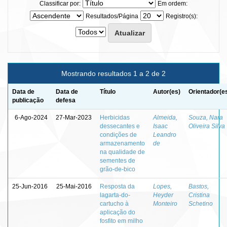
Classificar por:
Em ordem:
Resultados/Página
Registro(s):
Mostrando resultados 1 a 2 de 2
Data de
Data de
Título
Autor(es)
Orientador(e
publicação
defesa
6-Ago-2024
27-Mar-2023
Herbicidas
Almeida,
Souza, Nara
dessecantes e
Isaac
Oliveira Silva
condições de
Leandro
armazenamento
de
na qualidade de
sementes de
grão-de-bico
25-Jun-2016
25-Mai-2016
Resposta da
Lopes,
Bastos,
lagarta-do-
Heyder
Cristina
cartucho à
Monteiro
Schetino
aplicação do
fosfito em milho