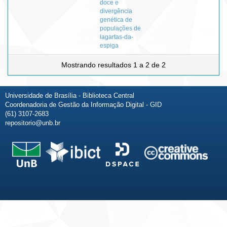
doce e
divergência
genética de
populações de
lagartas-da-
espiga
Mostrando resultados 1 a 2 de 2
Universidade de Brasília - Biblioteca Central
Coordenadoria de Gestão da Informação Digital - GID
(61) 3107-2683
repositorio@unb.br
Fale conosco