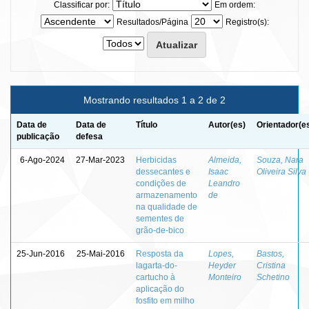
Classificar por:
Em ordem:
Resultados/Página
Registro(s):
Mostrando resultados 1 a 2 de 2
Data de
Data de
Título
Autor(es)
Orientador(e
publicação
defesa
6-Ago-2024
27-Mar-2023
Herbicidas
Almeida,
Souza, Nara
dessecantes e
Isaac
Oliveira Silva
condições de
Leandro
armazenamento
de
na qualidade de
sementes de
grão-de-bico
25-Jun-2016
25-Mai-2016
Resposta da
Lopes,
Bastos,
lagarta-do-
Heyder
Cristina
cartucho à
Monteiro
Schetino
aplicação do
fosfito em milho