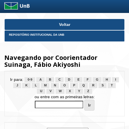
Skip
Voltar
navigation
REPOSITÓRIO INSTITUCIONAL DA UNB
Navegando por Coorientador
Suinaga, Fábio Akiyoshi
Ir para:
0-9
A
B
C
D
E
F
G
H
I
J
K
L
M
N
O
P
Q
R
S
T
U
V
W
X
Y
Z
ou entre com as primeiras letras: