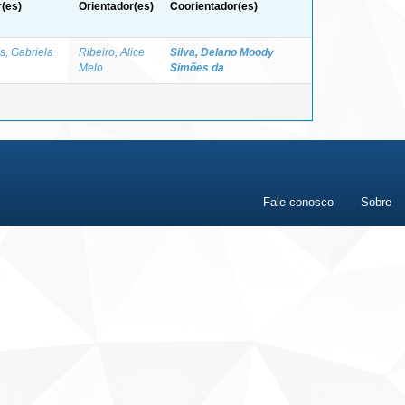
(es)
Orientador(es)
Coorientador(es)
s, Gabriela
Ribeiro, Alice
Silva, Delano Moody
Melo
Simões da
Fale conosco
Sobre