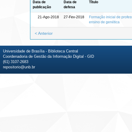
Data de
Data de
Título
publicação
defesa
21-Ago-2018
27-Fev-2018
Formação inicial de profes
ensino de genética
< Anterior
Universidade de Brasília - Biblioteca Central
Coordenadoria de Gestão da Informação Digital - GID
(61) 3107-2683
repositorio@unb.br