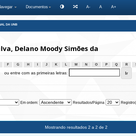
Navegar
Documentos
A-
A
A+
NAL DA UNB
ilva, Delano Moody Simões da
F
G
H
I
J
K
L
M
N
O
P
Q
R
ou entre com as primeiras letras:
Em ordem:
Resultados/Página
Registro(
Mostrando resultados 2 a 2 de 2