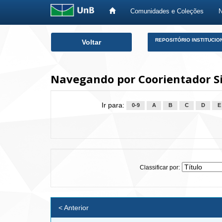
Comunidades e Coleções
Skip
REPOSITÓRIO INSTITUCIO
Voltar
navigation
Navegando por Coorientador S
Ir para:
0-9
A
B
C
D
E
Classificar por:
< Anterior