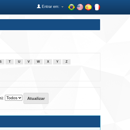
Entrar em:
S
T
U
V
W
X
Y
Z
s):