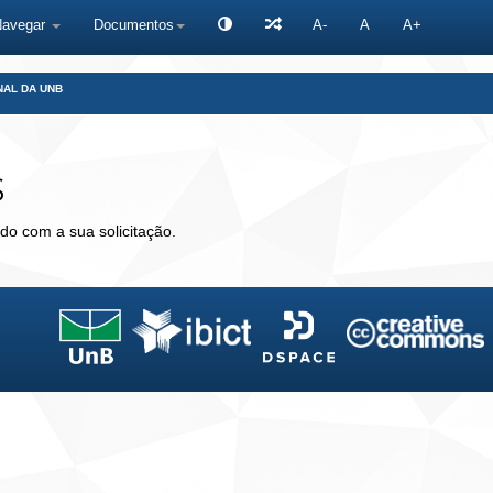
Navegar
Documentos
A-
A
A+
NAL DA UNB
s
do com a sua solicitação.