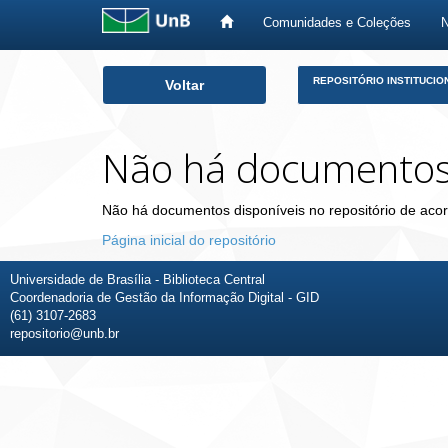
Comunidades e Coleções
Skip
REPOSITÓRIO INSTITUCIO
Voltar
navigation
Não há documento
Não há documentos disponíveis no repositório de acor
Página inicial do repositório
Universidade de Brasília - Biblioteca Central
Coordenadoria de Gestão da Informação Digital - GID
(61) 3107-2683
repositorio@unb.br