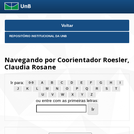
Skip
Voltar
navigation
REPOSITÓRIO INSTITUCIONAL DA UNB
Navegando por Coorientador Roesler,
Claudia Rosane
Ir para:
0-9
A
B
C
D
E
F
G
H
I
J
K
L
M
N
O
P
Q
R
S
T
U
V
W
X
Y
Z
ou entre com as primeiras letras: