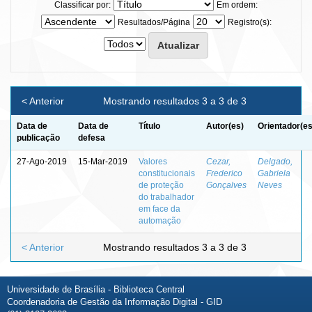
Classificar por:
Em ordem:
Resultados/Página
Registro(s):
< Anterior
Mostrando resultados 3 a 3 de 3
Data de
Data de
Título
Autor(es)
Orientador(es
publicação
defesa
27-Ago-2019
15-Mar-2019
Valores
Cezar,
Delgado,
constitucionais
Frederico
Gabriela
de proteção
Gonçalves
Neves
do trabalhador
em face da
automação
< Anterior
Mostrando resultados 3 a 3 de 3
Universidade de Brasília - Biblioteca Central
Coordenadoria de Gestão da Informação Digital - GID