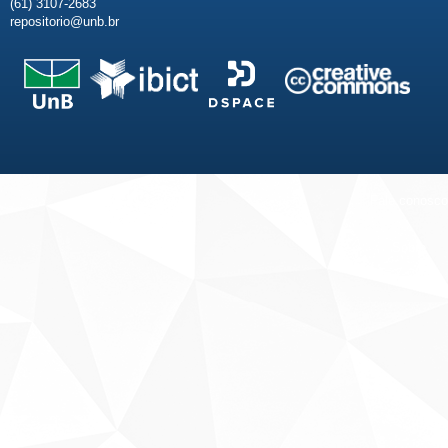
(61) 3107-2683
repositorio@unb.br
Fale conosco
Sobre