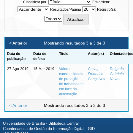
Classificar por:
Em ordem:
Resultados/Página
Registro(s):
< Anterior
Mostrando resultados 3 a 3 de 3
Data de
Data de
Título
Autor(es)
Orientador(es
publicação
defesa
27-Ago-2019
15-Mar-2019
Valores
Cezar,
Delgado,
constitucionais
Frederico
Gabriela
de proteção
Gonçalves
Neves
do trabalhador
em face da
automação
< Anterior
Mostrando resultados 3 a 3 de 3
Universidade de Brasília - Biblioteca Central
Coordenadoria de Gestão da Informação Digital - GID