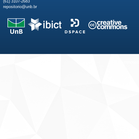
(61) 3107-2683
repositorio@unb.br
Fale conosco
Sobre