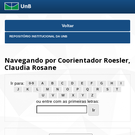
Skip
Voltar
navigation
REPOSITÓRIO INSTITUCIONAL DA UNB
Navegando por Coorientador Roesler,
Claudia Rosane
Ir para:
0-9
A
B
C
D
E
F
G
H
I
J
K
L
M
N
O
P
Q
R
S
T
U
V
W
X
Y
Z
ou entre com as primeiras letras: