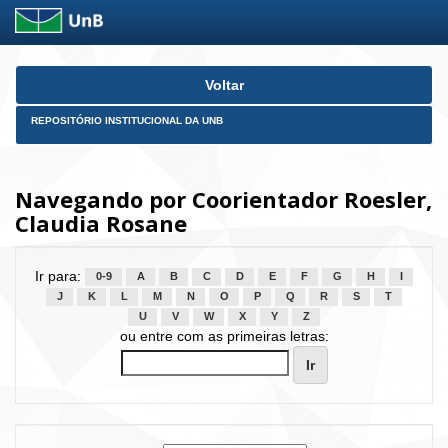
Skip
Voltar
navigation
REPOSITÓRIO INSTITUCIONAL DA UNB
Navegando por Coorientador Roesler,
Claudia Rosane
Ir para:
0-9
A
B
C
D
E
F
G
H
I
J
K
L
M
N
O
P
Q
R
S
T
U
V
W
X
Y
Z
ou entre com as primeiras letras: