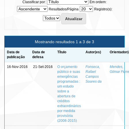
Classificar por:
Em ordem:
Resultados/Página
Registro(s):
Mostrando resultados 1 a 3 de 3
Data de
Data de
Título
Autor(es)
Orientador(
publicação
defesa
16-Nov-2016
21-Set-2016
O orçamento
Fonseca,
Mendes,
público e suas
Rafael
Gilmar Ferre
emergências
Campos
programadas :
Soares da
um estudo
sobre a
abertura de
créditos
extraordinários
por medida
provisória
(2008-2015)