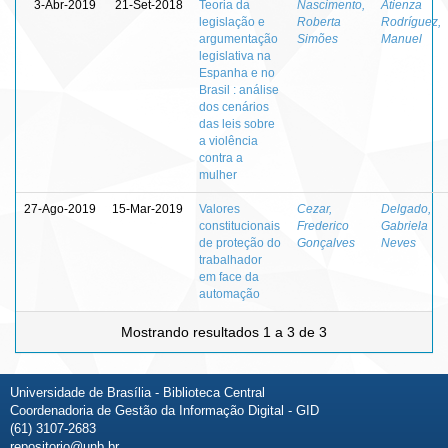
3-Abr-2019
21-Set-2018
Teoria da
Nascimento,
Atienza
legislação e
Roberta
Rodríguez,
argumentação
Simões
Manuel
legislativa na
Espanha e no
Brasil : análise
dos cenários
das leis sobre
a violência
contra a
mulher
27-Ago-2019
15-Mar-2019
Valores
Cezar,
Delgado,
constitucionais
Frederico
Gabriela
de proteção do
Gonçalves
Neves
trabalhador
em face da
automação
Mostrando resultados 1 a 3 de 3
Universidade de Brasília - Biblioteca Central
Coordenadoria de Gestão da Informação Digital - GID
(61) 3107-2683
repositorio@unb.br