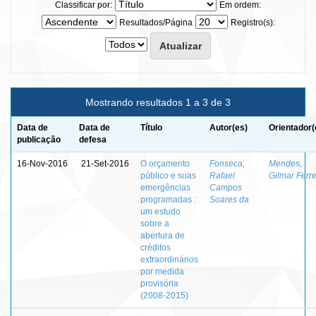
Classificar por:
Em ordem:
Resultados/Página
Registro(s):
Mostrando resultados 1 a 3 de 3
Data de
Data de
Título
Autor(es)
Orientador(
publicação
defesa
16-Nov-2016
21-Set-2016
O orçamento
Fonseca,
Mendes,
público e suas
Rafael
Gilmar Ferre
emergências
Campos
programadas :
Soares da
um estudo
sobre a
abertura de
créditos
extraordinários
por medida
provisória
(2008-2015)