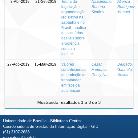
3-Abr-2019
21-Set-2018
Teoria da
Nascimento,
Atienza
legislação e
Roberta
Rodríguez,
argumentação
Simões
Manuel
legislativa na
Espanha e no
Brasil : análise
dos cenários
das leis sobre
a violência
contra a
mulher
27-Ago-2019
15-Mar-2019
Valores
Cezar,
Delgado,
constitucionais
Frederico
Gabriela
de proteção do
Gonçalves
Neves
trabalhador
em face da
automação
Mostrando resultados 1 a 3 de 3
Universidade de Brasília - Biblioteca Central
Coordenadoria de Gestão da Informação Digital - GID
(61) 3107-2683
repositorio@unb.br