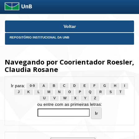
Skip
Voltar
navigation
REPOSITÓRIO INSTITUCIONAL DA UNB
Navegando por Coorientador Roesler,
Claudia Rosane
Ir para:
0-9
A
B
C
D
E
F
G
H
I
J
K
L
M
N
O
P
Q
R
S
T
U
V
W
X
Y
Z
ou entre com as primeiras letras: