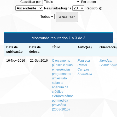
Classificar por:
Em ordem:
Resultados/Página
Registro(s):
Mostrando resultados 1 a 3 de 3
Data de
Data de
Título
Autor(es)
Orientador(
publicação
defesa
16-Nov-2016
21-Set-2016
O orçamento
Fonseca,
Mendes,
público e suas
Rafael
Gilmar Ferre
emergências
Campos
programadas :
Soares da
um estudo
sobre a
abertura de
créditos
extraordinários
por medida
provisória
(2008-2015)