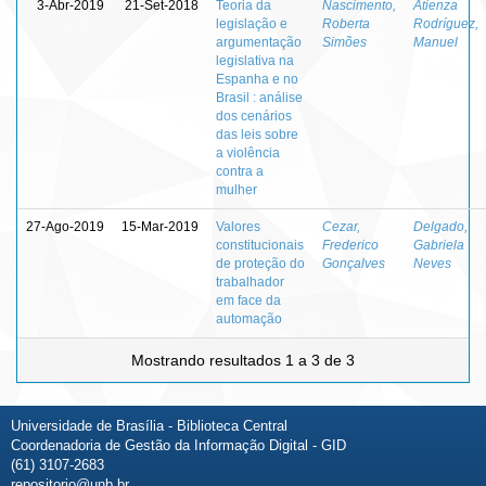
3-Abr-2019
21-Set-2018
Teoria da
Nascimento,
Atienza
legislação e
Roberta
Rodríguez,
argumentação
Simões
Manuel
legislativa na
Espanha e no
Brasil : análise
dos cenários
das leis sobre
a violência
contra a
mulher
27-Ago-2019
15-Mar-2019
Valores
Cezar,
Delgado,
constitucionais
Frederico
Gabriela
de proteção do
Gonçalves
Neves
trabalhador
em face da
automação
Mostrando resultados 1 a 3 de 3
Universidade de Brasília - Biblioteca Central
Coordenadoria de Gestão da Informação Digital - GID
(61) 3107-2683
repositorio@unb.br