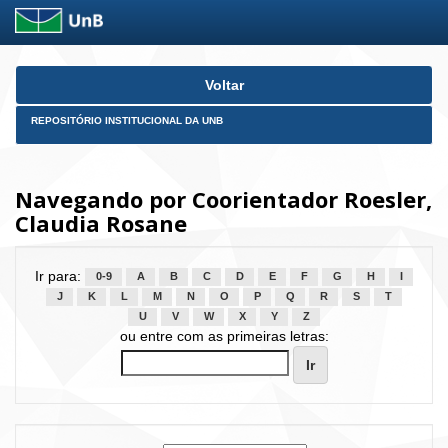
Skip
Voltar
navigation
REPOSITÓRIO INSTITUCIONAL DA UNB
Navegando por Coorientador Roesler,
Claudia Rosane
Ir para:
0-9
A
B
C
D
E
F
G
H
I
J
K
L
M
N
O
P
Q
R
S
T
U
V
W
X
Y
Z
ou entre com as primeiras letras: