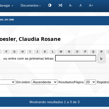
Navegar
Documentos
A-
A
A+
NAL DA UNB
esler, Claudia Rosane
F
G
H
I
J
K
L
M
N
O
P
Q
R
ou entre com as primeiras letras:
Em ordem:
Resultados/Página
Registro(
Mostrando resultados 1 a 3 de 3