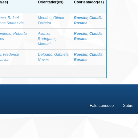
r(es)
Orientador(es)
Coorientador(es)
eca, Rafael
Mendes, Gilmar
Roesler, Claudia
os Soares da
Ferreira
Rosane
imento, Roberta
Atienza
Roesler, Claudia
es
Rodríguez,
Rosane
Manuel
r, Frederico
Delgado, Gabriela
Roesler, Claudia
alves
Neves
Rosane
Fale conosco
Sobre