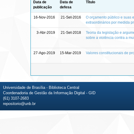
Data de
Data de
Título
publicação
defesa
16-Nov-2016
21-Set-2016
O orçamento público e suas 
extraordinários por medida p
3-Abr-2019
21-Set-2018
Teoria da legislação e argume
sobre a violência contra a mu
27-Ago-2019
15-Mar-2019
Valores constitucionais de p
Universidade de Brasília - Biblioteca Central
Coordenadoria de Gestão da Informação Digital - GID
(61) 3107-2683
repositorio@unb.br