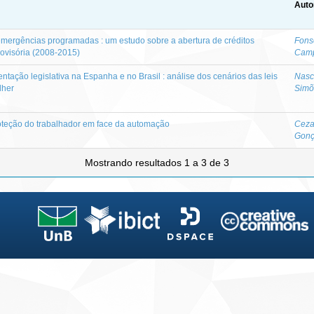
Auto
emergências programadas : um estudo sobre a abertura de créditos
Fons
rovisória (2008-2015)
Camp
ntação legislativa na Espanha e no Brasil : análise dos cenários das leis
Nasc
lher
Simõ
roteção do trabalhador em face da automação
Ceza
Gonç
Mostrando resultados 1 a 3 de 3