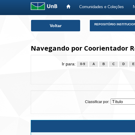
Comunidades e Coleções
Skip
REPOSITÓRIO INSTITUCIO
Voltar
navigation
Navegando por Coorientador Ro
Ir para:
0-9
A
B
C
D
E
Classificar por: