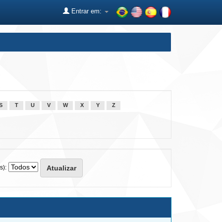
Entrar em:
S
T
U
V
W
X
Y
Z
s):