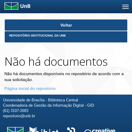
Skip
Voltar
navigation
REPOSITÓRIO INSTITUCIONAL DA UNB
Não há documentos
Não há documentos disponíveis no repositório de acordo com a
sua solicitação.
Página inicial do repositório
Universidade de Brasília - Biblioteca Central
Coordenadoria de Gestão da Informação Digital - GID
(61) 3107-2683
repositorio@unb.br