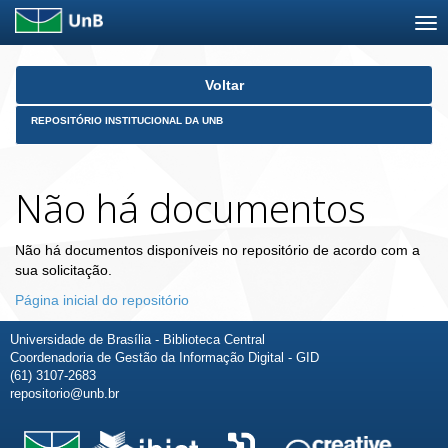
Skip
Voltar
navigation
REPOSITÓRIO INSTITUCIONAL DA UNB
Não há documentos
Não há documentos disponíveis no repositório de acordo com a
sua solicitação.
Página inicial do repositório
Universidade de Brasília - Biblioteca Central
Coordenadoria de Gestão da Informação Digital - GID
(61) 3107-2683
repositorio@unb.br