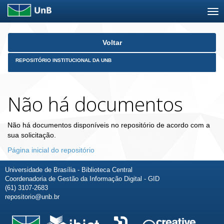
Skip
Voltar
navigation
REPOSITÓRIO INSTITUCIONAL DA UNB
Não há documentos
Não há documentos disponíveis no repositório de acordo com a
sua solicitação.
Página inicial do repositório
Universidade de Brasília - Biblioteca Central
Coordenadoria de Gestão da Informação Digital - GID
(61) 3107-2683
repositorio@unb.br