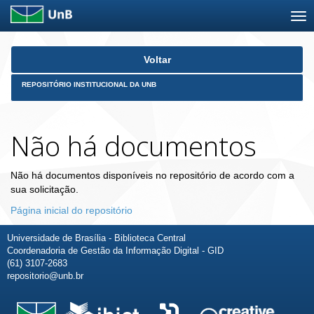
Skip
Voltar
navigation
REPOSITÓRIO INSTITUCIONAL DA UNB
Não há documentos
Não há documentos disponíveis no repositório de acordo com a
sua solicitação.
Página inicial do repositório
Universidade de Brasília - Biblioteca Central
Coordenadoria de Gestão da Informação Digital - GID
(61) 3107-2683
repositorio@unb.br