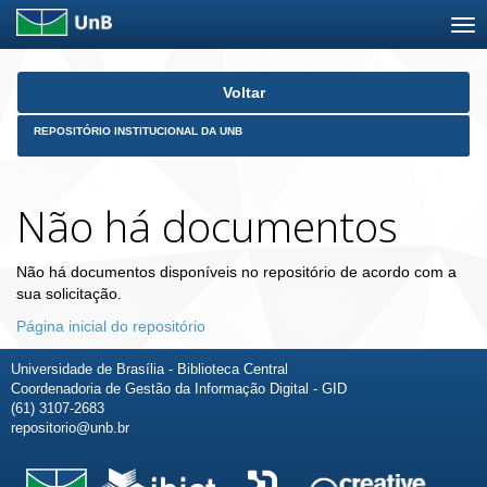
Skip
Voltar
navigation
REPOSITÓRIO INSTITUCIONAL DA UNB
Não há documentos
Não há documentos disponíveis no repositório de acordo com a
sua solicitação.
Página inicial do repositório
Universidade de Brasília - Biblioteca Central
Coordenadoria de Gestão da Informação Digital - GID
(61) 3107-2683
repositorio@unb.br