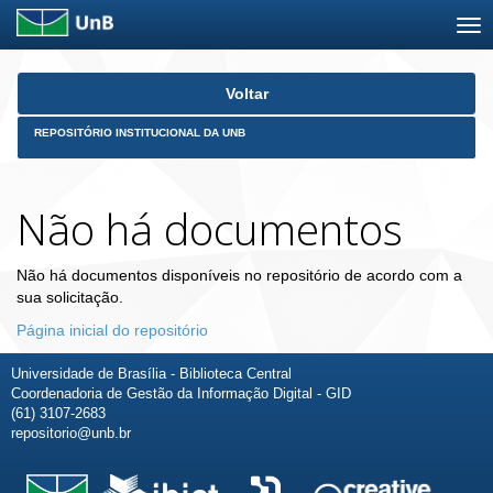
Skip
Voltar
navigation
REPOSITÓRIO INSTITUCIONAL DA UNB
Não há documentos
Não há documentos disponíveis no repositório de acordo com a
sua solicitação.
Página inicial do repositório
Universidade de Brasília - Biblioteca Central
Coordenadoria de Gestão da Informação Digital - GID
(61) 3107-2683
repositorio@unb.br