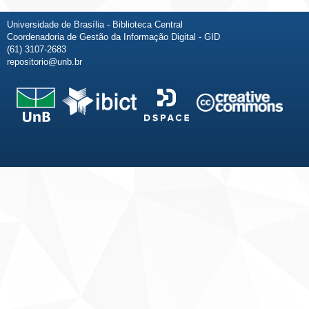
Universidade de Brasília - Biblioteca Central
Coordenadoria de Gestão da Informação Digital - GID
(61) 3107-2683
repositorio@unb.br
Fale conosco
Sobre