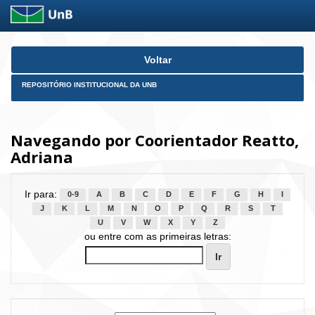
Skip
Voltar
navigation
REPOSITÓRIO INSTITUCIONAL DA UNB
Navegando por Coorientador Reatto,
Adriana
Ir para:
0-9
A
B
C
D
E
F
G
H
I
J
K
L
M
N
O
P
Q
R
S
T
U
V
W
X
Y
Z
ou entre com as primeiras letras: