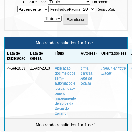
Classificar por:
Em ordem:
Resultados/Página
Registro(s):
Mostrando resultados 1 a 1 de 1
Data de
Data de
Título
Autor(es)
Orientador(es)
publicação
defesa
4-Set-2013
11-Abr-2013
Aplicação
Lima,
Roig, Henrique
dos métodos
Larissa
Llacer
semi-
Ane de
automático e
Sousa
lógica Fuzzy
para o
mapeamento
de solos da
Bacia do
Sarandi
Mostrando resultados 1 a 1 de 1