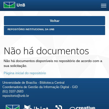
Skip
Voltar
navigation
REPOSITÓRIO INSTITUCIONAL DA UNB
Não há documentos
Não há documentos disponíveis no repositório de acordo com a
sua solicitação.
Página inicial do repositório
Universidade de Brasília - Biblioteca Central
Coordenadoria de Gestão da Informação Digital - GID
(61) 3107-2683
repositorio@unb.br