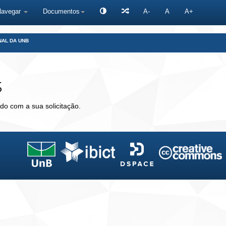
Navegar
Documentos
A-
A
A+
NAL DA UNB
s
do com a sua solicitação.