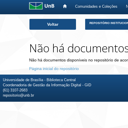
Comunidades e Coleções
Skip
REPOSITÓRIO INSTITUCIO
Voltar
navigation
Não há documento
Não há documentos disponíveis no repositório de acor
Página inicial do repositório
Universidade de Brasília - Biblioteca Central
Coordenadoria de Gestão da Informação Digital - GID
(61) 3107-2683
repositorio@unb.br