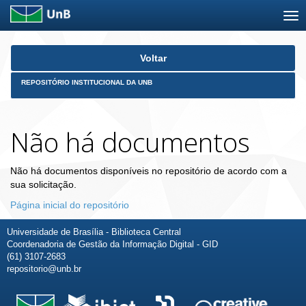
Skip
Voltar
navigation
REPOSITÓRIO INSTITUCIONAL DA UNB
Não há documentos
Não há documentos disponíveis no repositório de acordo com a
sua solicitação.
Página inicial do repositório
Universidade de Brasília - Biblioteca Central
Coordenadoria de Gestão da Informação Digital - GID
(61) 3107-2683
repositorio@unb.br